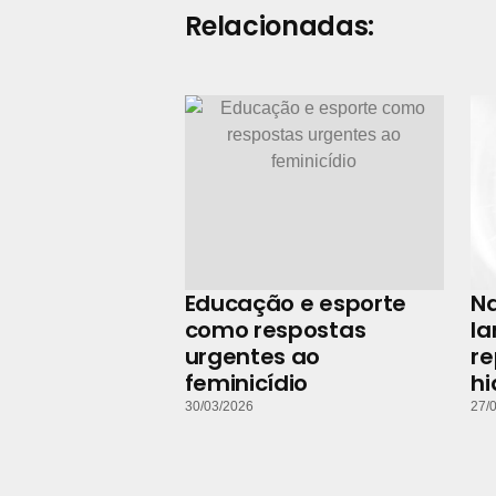
Relacionadas:
Educação e esporte
N
como respostas
la
urgentes ao
r
feminicídio
hi
30/03/2026
27/