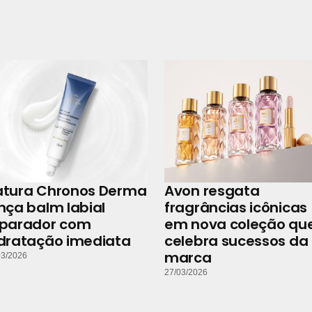
atura Chronos Derma
Avon resgata
nça balm labial
fragrâncias icônicas
eparador com
em nova coleção qu
dratação imediata
celebra sucessos da
marca
03/2026
27/03/2026