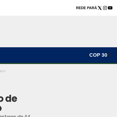
REDE PARÁ
COP 30
ico
o de
o
estores de 44