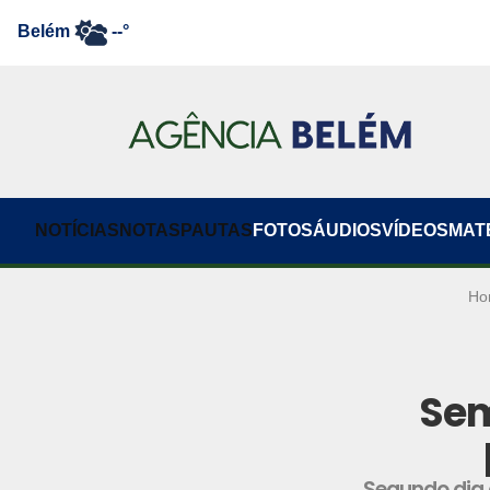
Belém
--°
NOTÍCIAS
NOTAS
PAUTAS
FOTOS
ÁUDIOS
VÍDEOS
MAT
Ho
Sem
Segundo dia 