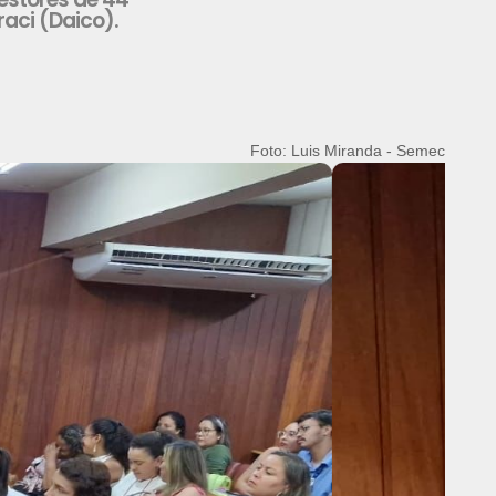
raci (Daico).
Foto: Luis Miranda - Semec