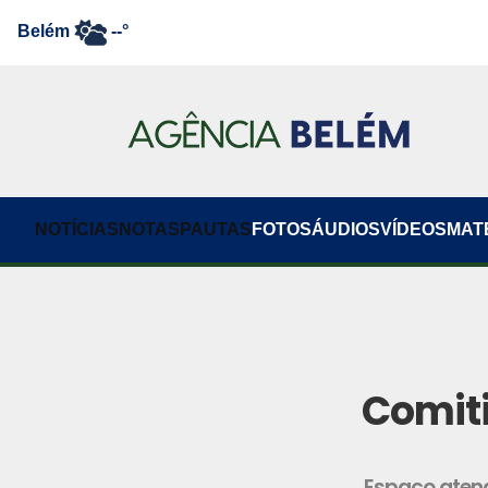
Belém
--°
NOTÍCIAS
NOTAS
PAUTAS
FOTOS
ÁUDIOS
VÍDEOS
MAT
Comiti
Espaço atend