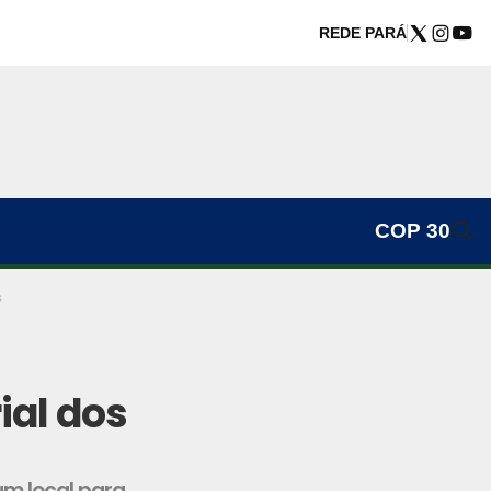
REDE PARÁ
COP 30
s
ial dos
um local para