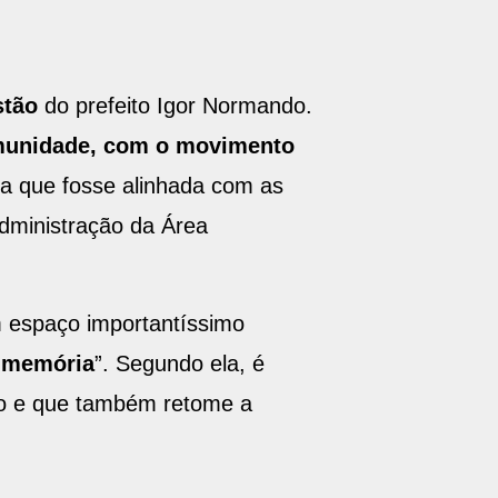
stão
do prefeito Igor Normando.
munidade, com o movimento
ra que fosse alinhada com as
dministração da Área
m espaço importantíssimo
e memória
”. Segundo ela, é
ro e que também retome a