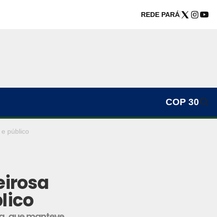
REDE PARÁ
COP 30
 e público
eirosa
lico
sa, que manteve