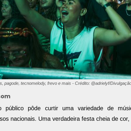
Js, pagode, tecnomelody, frevo e mais - Crédito: @adrielyf/Divulgaçã
 som
 público pôde curtir uma variedade de músi
os nacionais. Uma verdadeira festa cheia de cor