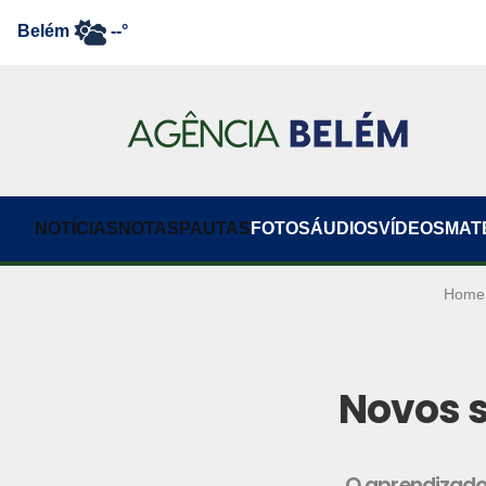
Belém
--°
NOTÍCIAS
NOTAS
PAUTAS
FOTOS
ÁUDIOS
VÍDEOS
MAT
Home
Novos s
O aprendizado s