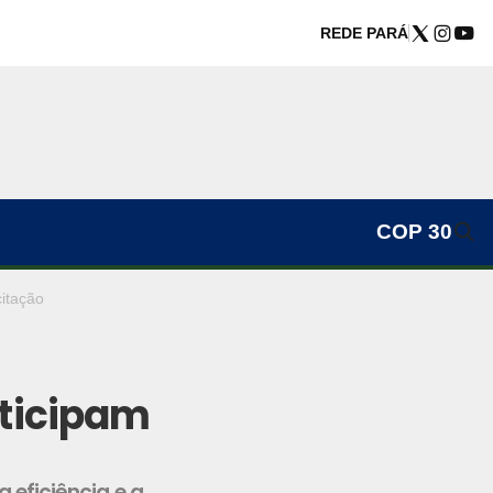
REDE PARÁ
COP 30
itação
rticipam
a eficiência e a