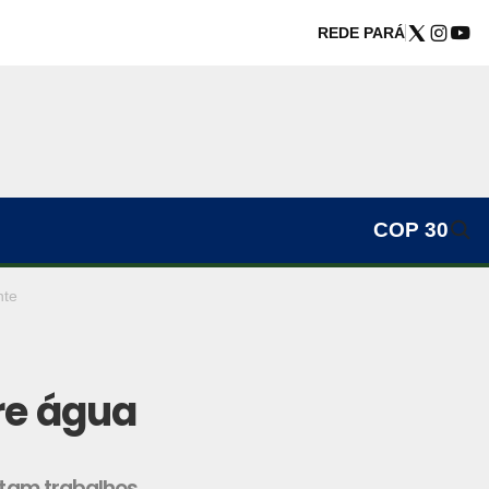
REDE PARÁ
COP 30
nte
re água
ntam trabalhos