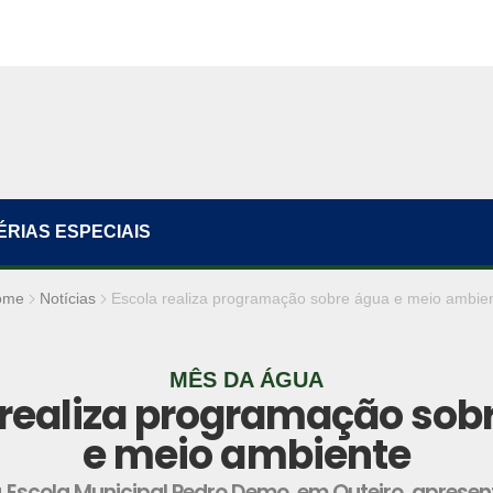
ÉRIAS ESPECIAIS
ome
Notícias
Escola realiza programação sobre água e meio ambie
MÊS DA ÁGUA
 realiza programação sob
e meio ambiente
 Escola Municipal Pedro Demo, em Outeiro, aprese