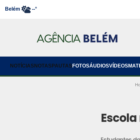
Belém
--°
NOTÍCIAS
NOTAS
PAUTAS
FOTOS
ÁUDIOS
VÍDEOS
MAT
H
Escola
Estudantes da