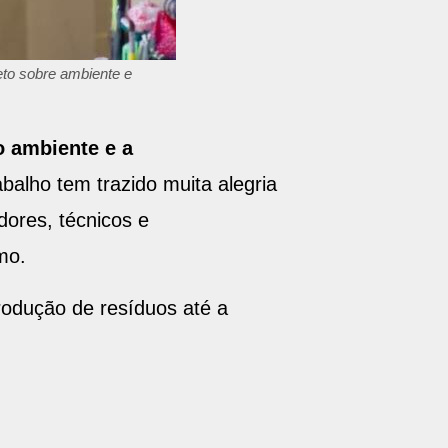
eto sobre ambiente e
 ambiente e a
abalho tem trazido muita alegria
dores, técnicos e
mo.
rodução de resíduos até a