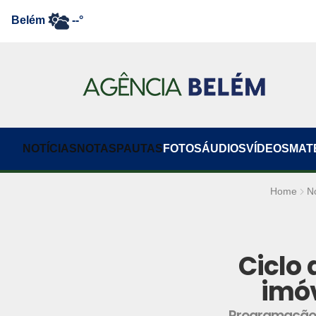
Belém
--°
NOTÍCIAS
NOTAS
PAUTAS
FOTOS
ÁUDIOS
VÍDEOS
MAT
Home
No
Ciclo
imóv
Programação t