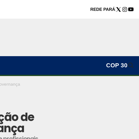
REDE PARÁ
COP 30
governança
ção de
nança
 profissionais