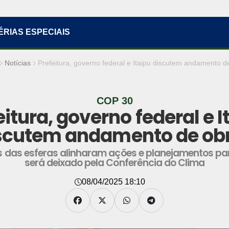
ÉRIAS ESPECIAIS
Notícias
Prefeitura, governo federal e Itaipu discutem andamento d
COP 30
eitura, governo federal e I
scutem andamento de ob
 das esferas alinharam ações e planejamentos pa
será deixado pela Conferência do Clima
08/04/2025 18:10