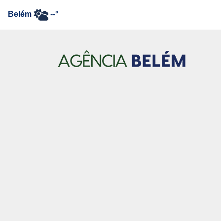
Belém
--°