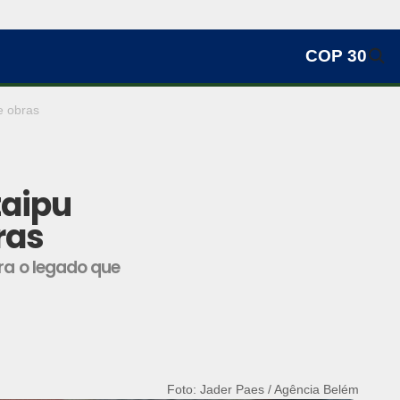
COP 30
e obras
taipu
ras
ra o legado que
Foto: Jader Paes / Agência Belém