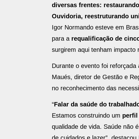
diversas frentes: restaurand
Ouvidoria, reestruturando un
Igor Normando esteve em Brasíl
para a
requalificação de cin
surgirem aqui tenham impacto re
Durante o evento foi reforçada
Maués, diretor de Gestão e R
no reconhecimento das necessi
“
Falar da saúde do trabalhado
Estamos construindo um
perfi
qualidade de vida. Saúde não 
de cuidados e lazer”, destacou