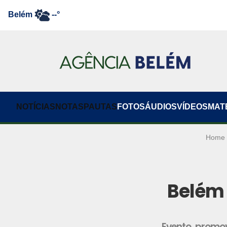
Belém
--°
NOTÍCIAS
NOTAS
PAUTAS
FOTOS
ÁUDIOS
VÍDEOS
MAT
Home
Belém 
Evento, promo