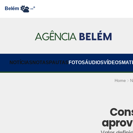
Belém
--°
NOTÍCIAS
NOTAS
PAUTAS
FOTOS
ÁUDIOS
VÍDEOS
MAT
Home
N
Cons
aprov
Valor defini