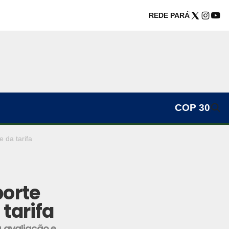
REDE PARÁ
COP 30
 da tarifa
porte
tarifa
a avaliação e