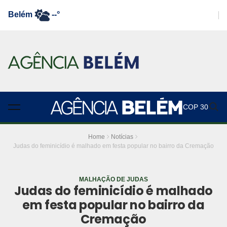
Belém
--°
COP 30
Home
Notícias
Judas do feminicídio é malhado em festa popular no bairro da Cremação
MALHAÇÃO DE JUDAS
Judas do feminicídio é malhado
em festa popular no bairro da
Cremação