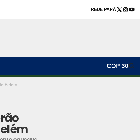
REDE PARÁ
COP 30
 de Belém
erão
Belém
mento causava