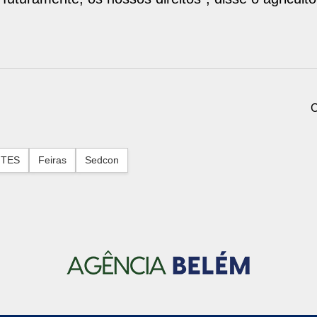
C
NTES
Feiras
Sedcon