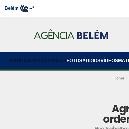
Belém
--°
NOTÍCIAS
NOTAS
PAUTAS
FOTOS
ÁUDIOS
VÍDEOS
MAT
Home
Agr
orde
Eles trabalh