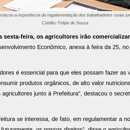
tacou a importância da regulamentação dos trabalhadores rurais jun
Crédito: Felipe de Souza
a sexta-feira, os agricultores irão comercializ
envolvimento Econômico, anexa à feira da 25, no 
adores é essencial para que eles possam fazer as
onsumir produtos orgânicos, de alto valor nutricion
agricultores junto à Prefeitura”, destacou o secre
feitura se interessa, de fato, em regulamentar a n
futuramente, os nossos direitos”, disse o agricult