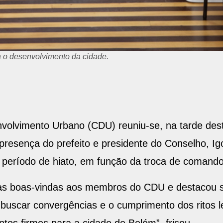
a o desenvolvimento da cidade.
volvimento Urbano (CDU) reuniu-se, na tarde dest
resença do prefeito e presidente do Conselho, I
 período de hiato, em função da troca de comando
as boas-vindas aos membros do CDU e destacou se
é buscar convergências e o cumprimento dos ritos l
ntos firmes para a cidade de Belém”, frisou.