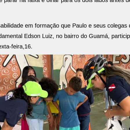
 parar na faixa e olhar para os dois lados antes 
abilidade em formação que Paulo e seus colegas 
ndamental Edson Luiz, no bairro do Guamá, partic
xta-feira,16.