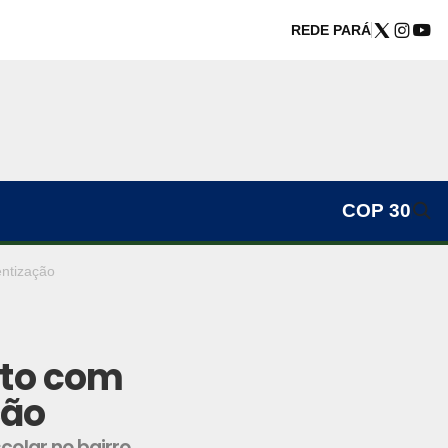
REDE PARÁ
COP 30
entização
ito com
ção
colar no bairro