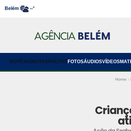
Belém
--°
NOTÍCIAS
NOTAS
PAUTAS
FOTOS
ÁUDIOS
VÍDEOS
MAT
Home
Crianç
at
Ação da Segbel