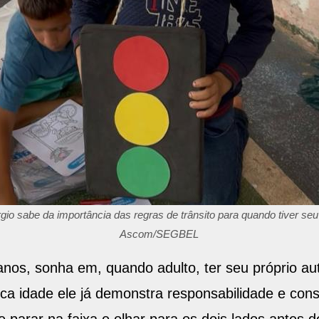
io sabe da importância das regras de trânsito para quando tiver seu 
Ascom/SEGBEL
anos, sonha em, quando adulto, ter seu próprio a
 idade ele já demonstra responsabilidade e cons