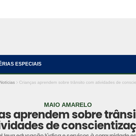
ÉRIAS ESPECIAIS
Notícias
Crianças aprendem sobre trânsito com atividades de consci
MAIO AMARELO
as aprendem sobre trâns
ividades de conscientiza
 leva educação lúdica e serviços à comunidade es