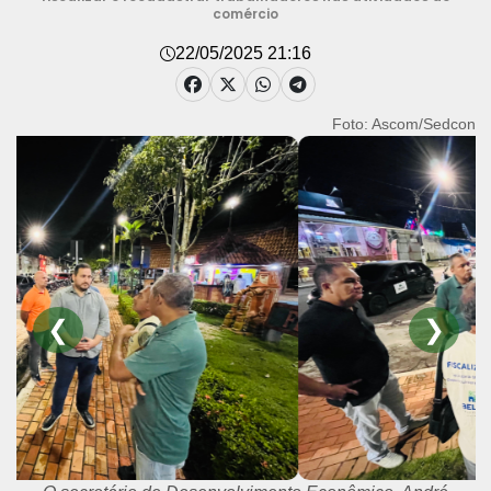
comércio
22/05/2025 21:16
Foto: Ascom/Sedcon
❮
❯