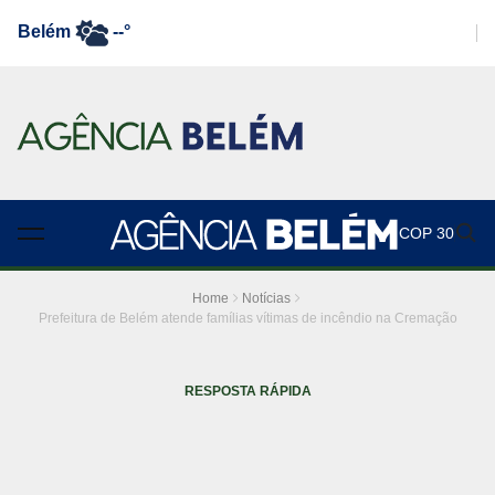
Belém
--°
COP 30
Home
Notícias
Prefeitura de Belém atende famílias vítimas de incêndio na Cremação
RESPOSTA RÁPIDA