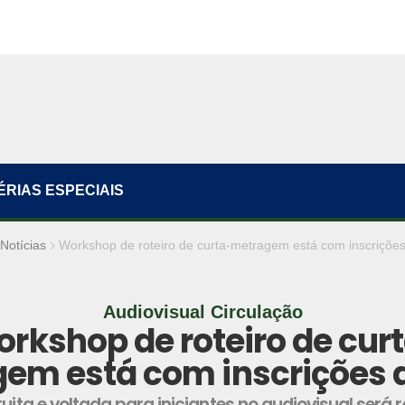
ÉRIAS ESPECIAIS
Notícias
Workshop de roteiro de curta-metragem está com inscrições
Audiovisual Circulação
rkshop de roteiro de cur
em está com inscrições 
uita e voltada para iniciantes no audiovisual será 