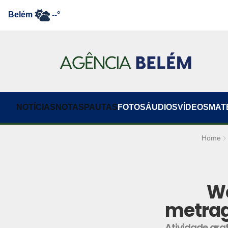
Belém
--°
NOTÍCIAS
NOTAS
PAUTAS
FOTOS
ÁUDIOS
VÍDEOS
MAT
Home
Wo
metrag
Atividade grat