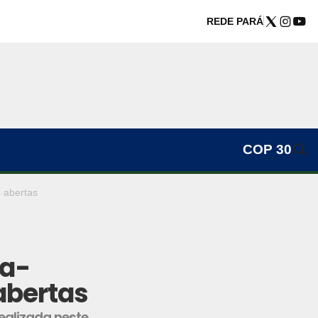
REDE PARÁ
COP 30
 abertas
ta-
abertas
realizada neste