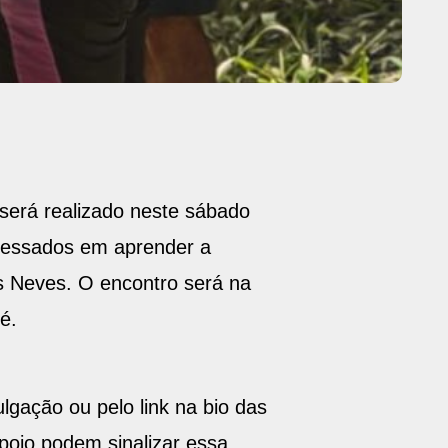
será realizado neste sábado
teressados em aprender a
s Neves. O encontro será na
é.
gação ou pelo link na bio das
poio podem sinalizar essa