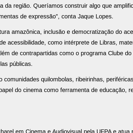
la da região. Queríamos construir algo que amplif
mentas de expressão”, conta Jaque Lopes.
tura amazônica, inclusão e democratização do aces
de acessibilidade, como intérprete de Libras, mate
lém de contrapartidas como o programa Clube do 
as públicas.
 comunidades quilombolas, ribeirinhas, periférica
 papel do cinema como ferramenta de educação, re
harel em Cinema e Audiovisual pela UFPA e atua 