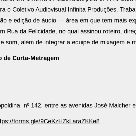
a o Coletivo Audiovisual Infinita Produções. Trab
ação e edição de áudio — área em que tem mais exp
m Rua da Felicidade, no qual assinou roteiro, dire
 som, além de integrar a equipe de mixagem e m
o de Curta-Metragem
poldina, nº 142, entre as avenidas José Malcher 
ttps://forms.gle/9CeKzHZkLaraZKKe8