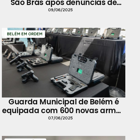
São Brás após denúncias de
maus-tratos
09/06/2025
BELÉM EM ORDEM
Guarda Municipal de Belém é
equipada com 600 novas armas
de fogo
07/06/2025