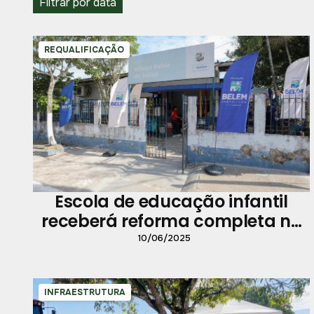
Filtrar por data
REQUALIFICAÇÃO
Escola de educação infantil
receberá reforma completa no
Curió-Utinga
10/06/2025
INFRAESTRUTURA