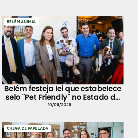
BELÉM ANIMAL
Belém festeja lei que estabelece
selo "Pet Friendly" no Estado do
Pará
10/06/2025
CHEGA DE PAPELADA