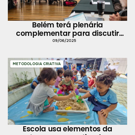
Belém terá plenária
complementar para discutir
questões da cidade
09/06/2025
METODOLOGIA CRIATIVA
Escola usa elementos da