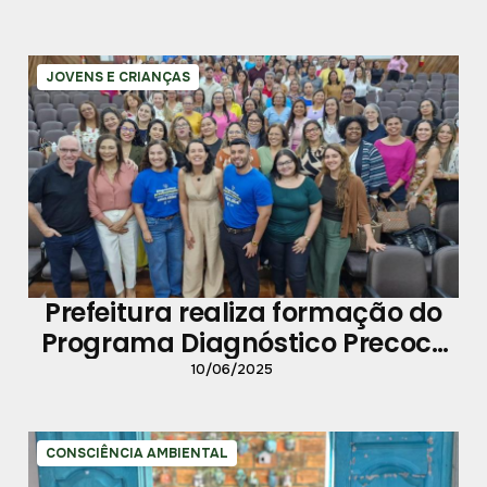
JOVENS E CRIANÇAS
Prefeitura realiza formação do
Programa Diagnóstico Precoce
do Câncer
10/06/2025
CONSCIÊNCIA AMBIENTAL