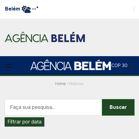
Belém
--°
COP 30
Home
Noticias
Buscar
Filtrar por data