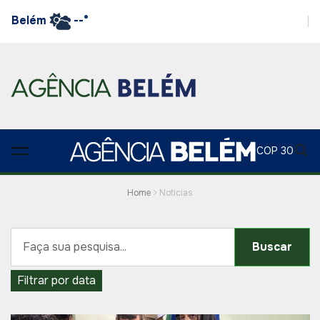
Belém
--°
COP 30
Home
Noticias
Buscar
Filtrar por data