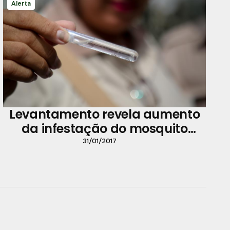
Alerta
Levantamento revela aumento
da infestação do mosquito
Aedes aegypt no período de
31/01/2017
chuvas