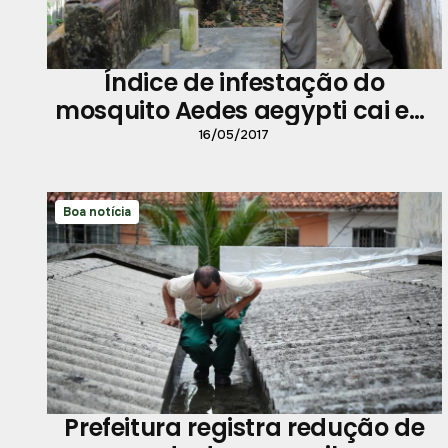
Índice de infestação do
mosquito Aedes aegypti cai em
Belém
16/05/2017
Boa notícia
Prefeitura registra redução de