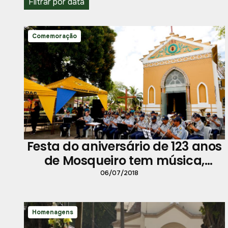
Filtrar por data
Comemoração
Festa do aniversário de 123 anos
de Mosqueiro tem música,
história e bolo de seis metros
06/07/2018
Homenagens