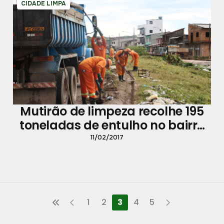
CIDADE LIMPA
Mutirão de limpeza recolhe 195
toneladas de entulho no bairro
Curió-Utinga
11/02/2017
1
2
3
4
5