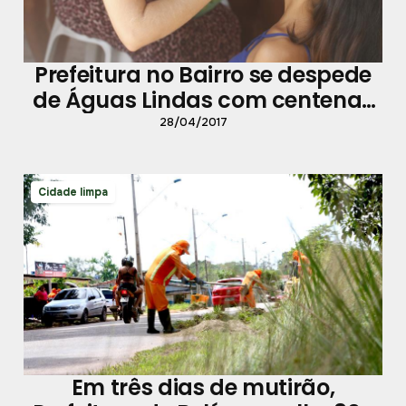
Prefeitura no Bairro se despede
de Águas Lindas com centenas
de atendimentos
28/04/2017
Cidade limpa
Em três dias de mutirão,