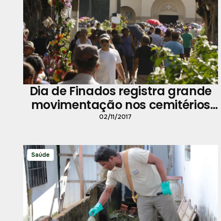
Dia de Finados registra grande
movimentação nos cemitérios
de Belém
02/11/2017
Saúde