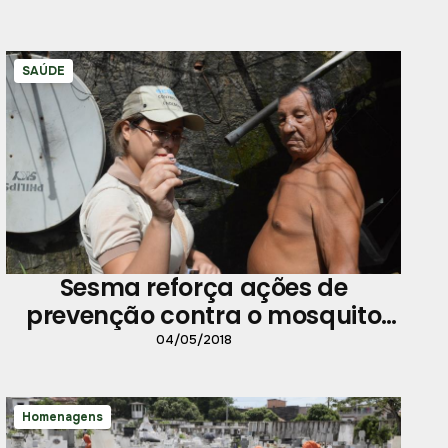
SAÚDE
Sesma reforça ações de
prevenção contra o mosquito
Aedes Aegypti
04/05/2018
Homenagens