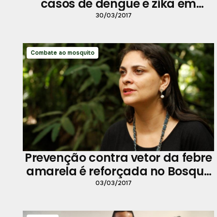
casos de dengue e zika em
Belém
30/03/2017
Combate ao mosquito
Prevenção contra vetor da febre
amarela é reforçada no Bosque
Rodrigues Alves
03/03/2017