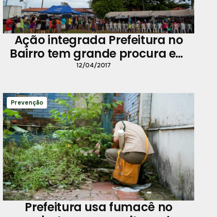
Ação integrada Prefeitura no
Bairro tem grande procura em
Outeiro
12/04/2017
Prevenção
Prefeitura usa fumacê no