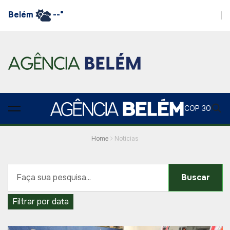
Belém
--°
COP 30
Home
Noticias
Buscar
Filtrar por data