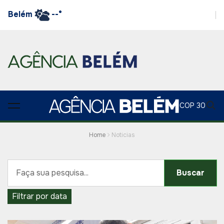
Belém
--°
COP 30
Home
Noticias
Buscar
Filtrar por data