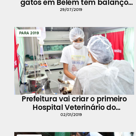
gatos em Belém têm balanço
positivo no primeiro semestre
29/07/2019
PARA 2019
Prefeitura vai criar o primeiro
Hospital Veterinário do
município
02/01/2019