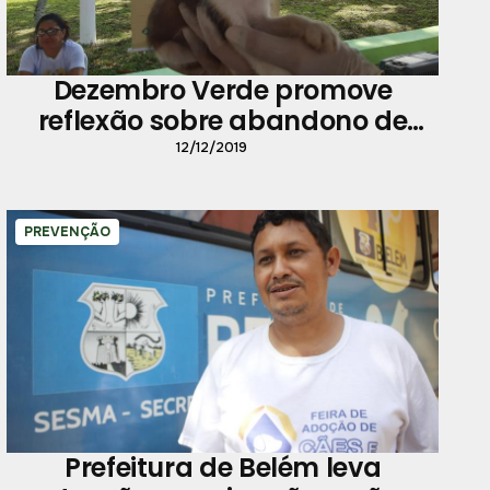
Dezembro Verde promove
reflexão sobre abandono de
animais e reforça a importância
12/12/2019
de adotar
PREVENÇÃO
Prefeitura de Belém leva