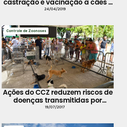
castração e vacinação a cães e
gatos em Outeiro
24/04/2019
Controle de Zoonoses
Ações do CCZ reduzem riscos de
doenças transmitidas por
animais em Belém
19/07/2017