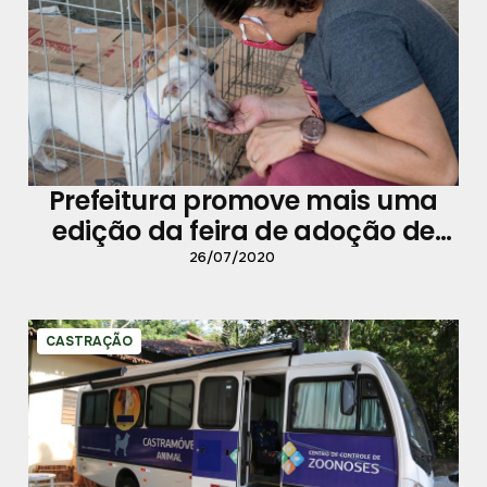
Prefeitura promove mais uma
edição da feira de adoção de
cães e gatos
26/07/2020
CASTRAÇÃO