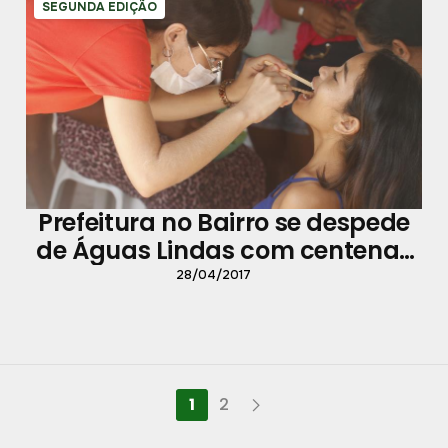
SEGUNDA EDIÇÃO
Prefeitura no Bairro se despede
de Águas Lindas com centenas
de atendimentos
28/04/2017
1
2