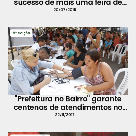
sucesso de mais uma feira de
adoção de cães e gatos
20/07/2019
9ª edição
"Prefeitura no Bairro" garante
centenas de atendimentos no
Parque Verde
22/11/2017