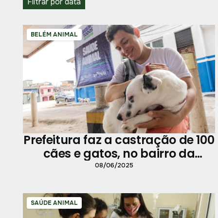
Filtrar por data
BELÉM ANIMAL
Prefeitura faz a castração de 100
cães e gatos, no bairro da
Condor
08/06/2025
SAÚDE ANIMAL