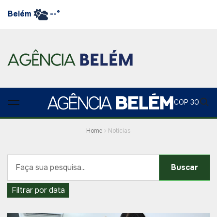
Belém
--°
COP 30
Home
Noticias
Buscar
Filtrar por data