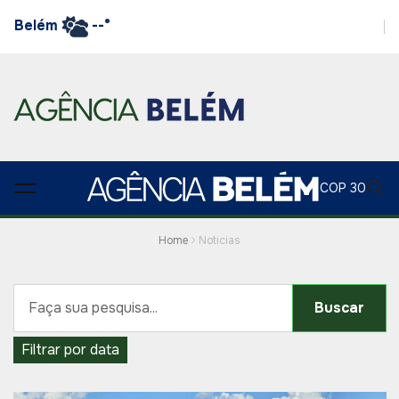
Belém
--°
COP 30
Home
Noticias
Buscar
Filtrar por data