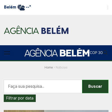
Belém
--°
COP 30
Home
Noticias
Buscar
Filtrar por data