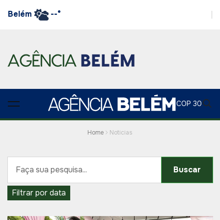
Belém
--°
COP 30
Home
Noticias
Buscar
Filtrar por data