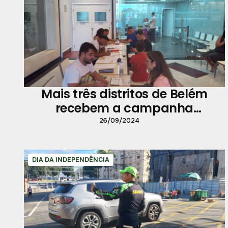
Mais três distritos de Belém
recebem a campanha
municipal de vacinação contra
26/09/2024
a influenza neste sábado, 28
DIA DA INDEPENDÊNCIA