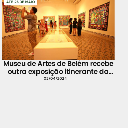
ATÉ 26 DE MAIO
Museu de Artes de Belém recebe
outra exposição itinerante da
"Bienal de Artes de São Paulo"
02/04/2024