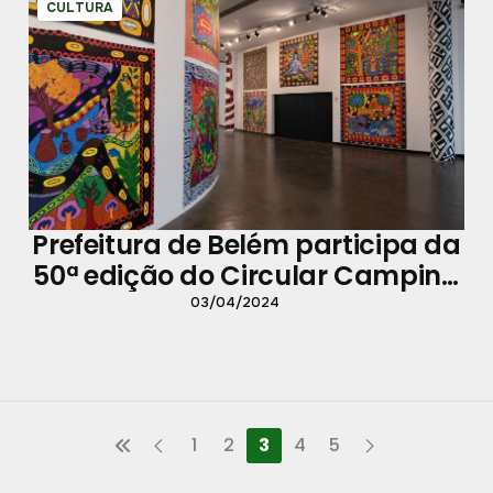
CULTURA
Prefeitura de Belém participa da
50ª edição do Circular Campina
Cidade Velha
03/04/2024
1
2
3
4
5