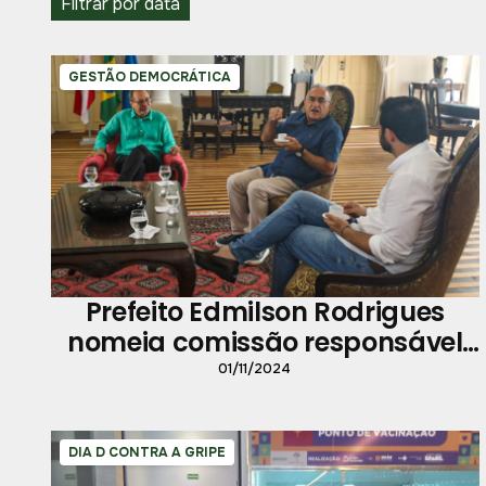
Filtrar por data
GESTÃO DEMOCRÁTICA
Prefeito Edmilson Rodrigues
nomeia comissão responsável
pela transição de governo
01/11/2024
DIA D CONTRA A GRIPE