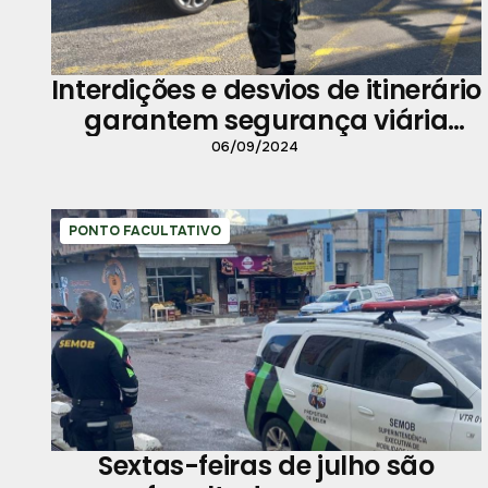
Interdições e desvios de itinerário
garantem segurança viária
durante o desfile de 7 de
06/09/2024
Setembro em Belém
PONTO FACULTATIVO
Sextas-feiras de julho são