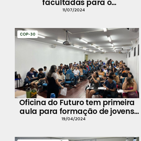
facultadas para o
funcionalismo público no
11/07/2024
município de Belém
COP-30
Oficina do Futuro tem primeira
aula para formação de jovens
programadores
19/04/2024