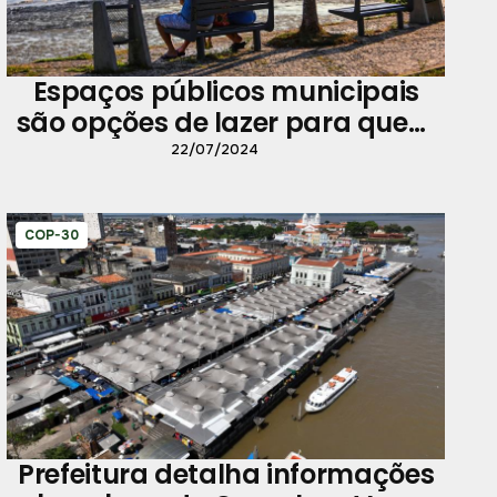
Espaços públicos municipais
são opções de lazer para quem
fica em Belém no mês de julho
22/07/2024
COP-30
Prefeitura detalha informações