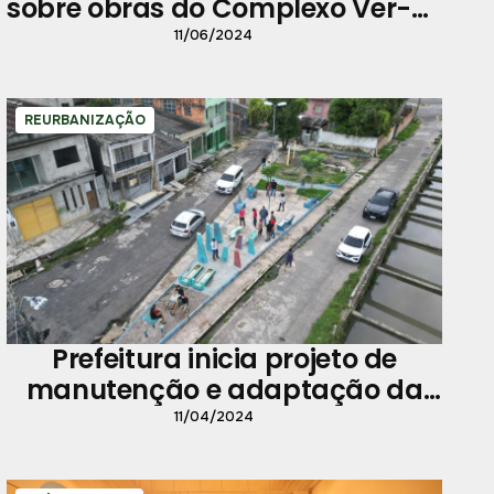
sobre obras do Complexo Ver-o-
Peso e av. Júlio César
11/06/2024
REURBANIZAÇÃO
Prefeitura inicia projeto de
manutenção e adaptação da
Praça Laudemar Rosário, na
11/04/2024
Pedreira