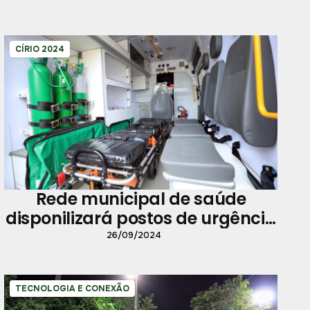
CÍRIO 2024
Rede municipal de saúde
disponilizará postos de urgência
e emergência na Trasladação e
26/09/2024
Círio
TECNOLOGIA E CONEXÃO