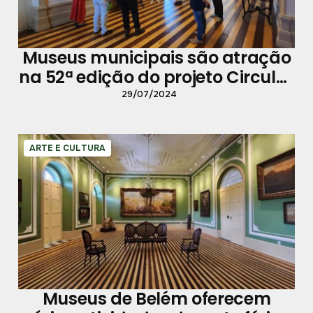
Museus municipais são atração
na 52ª edição do projeto Circular
Campina Cidade Velha
29/07/2024
ARTE E CULTURA
Museus de Belém oferecem