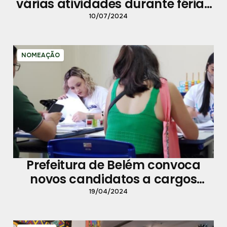
várias atividades durante férias
de julho
10/07/2024
NOMEAÇÃO
Prefeitura de Belém convoca
novos candidatos a cargos
efetivos na administração
19/04/2024
pública