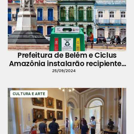
Prefeitura de Belém e Ciclus
Amazônia instalarão recipientes
para depósito de materiais
25/09/2024
recicláveis na cidade
CULTURA E ARTE