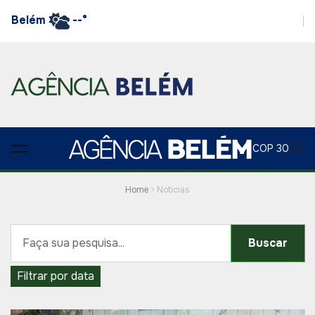
Belém
--°
COP 30
Home
Noticias
Buscar
Filtrar por data