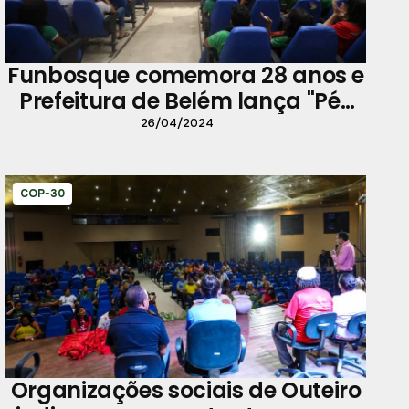
Funbosque comemora 28 anos e
Prefeitura de Belém lança "Pé-
de-Meia" aos estudantes
26/04/2024
COP-30
Organizações sociais de Outeiro