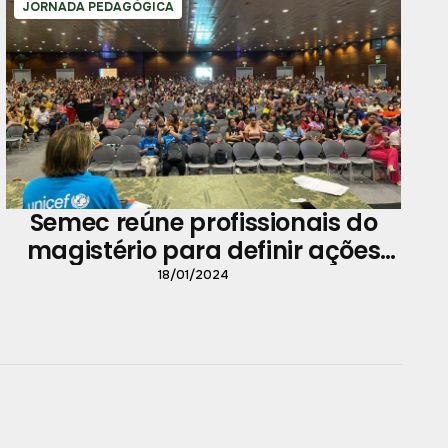
JORNADA PEDAGÓGICA
Semec reúne profissionais do
magistério para definir ações
para 2024
18/01/2024