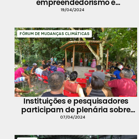
empreendedorismo e
preservação ambiental entre
19/04/2024
moradores da Estrada Nova
FÓRUM DE MUDANÇAS CLIMÁTICAS
Instituições e pesquisadores
participam de plenária sobre
problemas e soluções em Belém
07/04/2024
envolvendo o clima