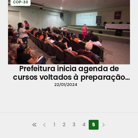
COP-30
Prefeitura inicia agenda de
cursos voltados à preparação
de Belém para a COP-30
22/01/2024
1
2
3
4
5