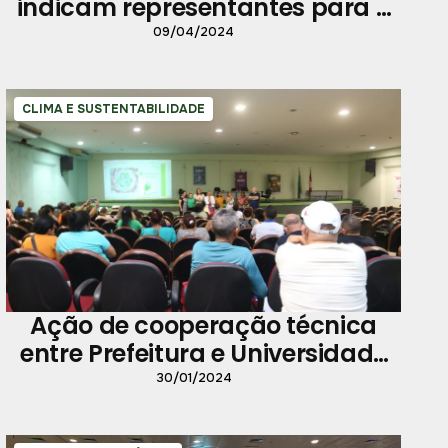
indicam representantes para o
comitê popular de mudanças
09/04/2024
climáticas
CLIMA E SUSTENTABILIDADE
Ação de cooperação técnica
entre Prefeitura e Universidade
Federal do Pará qualifica
30/01/2024
servidores para a COP-30