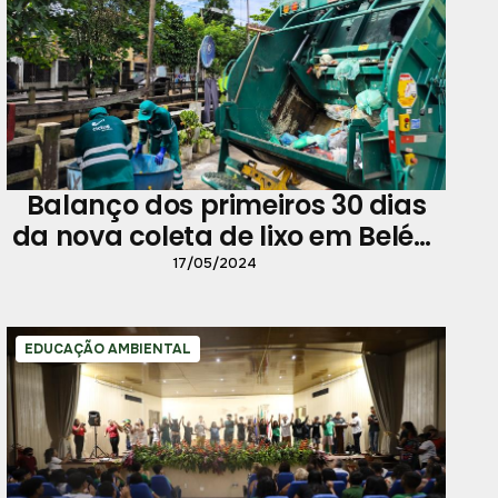
Balanço dos primeiros 30 dias
da nova coleta de lixo em Belém
e distritos é bastante positivo
17/05/2024
EDUCAÇÃO AMBIENTAL