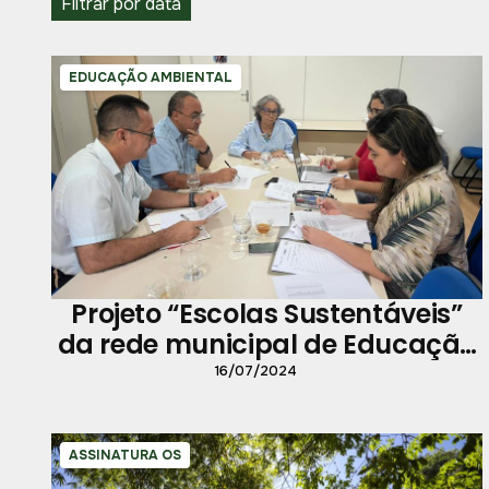
Filtrar por data
EDUCAÇÃO AMBIENTAL
Projeto “Escolas Sustentáveis”
da rede municipal de Educação
de Belém tem financiamento da
16/07/2024
Itaipu Binacional
ASSINATURA OS