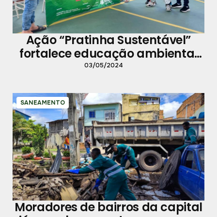
Ação “Pratinha Sustentável”
fortalece educação ambiental
na Escola Municipal Cordolina
03/05/2024
Fontelles
SANEAMENTO
Moradores de bairros da capital