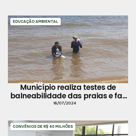
EDUCAÇÃO AMBIENTAL
Município realiza testes de
balneabilidade das praias e faz
campanha de orientação à
16/07/2024
população
CONVÊNIOS DE R$ 40 MILHÕES