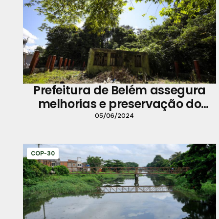
Prefeitura de Belém assegura
melhorias e preservação do
Parque Ambiental Gunnar
05/06/2024
Vingren
COP-30