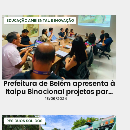
EDUCAÇÃO AMBIENTAL E INOVAÇÃO
Prefeitura de Belém apresenta à
Itaipu Binacional projetos para
obras voltadas à bioeconomia e
13/06/2024
reciclagem
RESÍDUOS SÓLIDOS