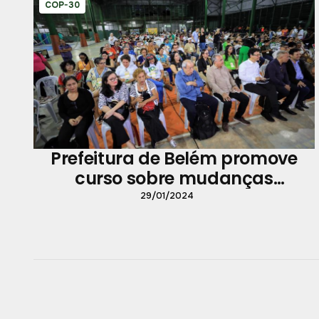
COP-30
Prefeitura de Belém promove
curso sobre mudanças
climáticas para movimentos
29/01/2024
sociais