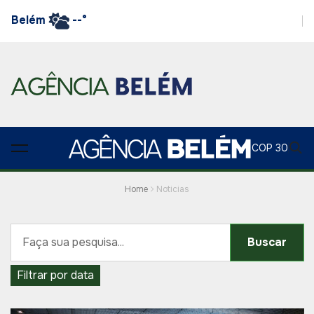
Belém
--°
COP 30
Home
Noticias
Buscar
Filtrar por data