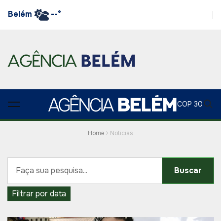
Belém
--°
COP 30
Home
Noticias
Buscar
Filtrar por data