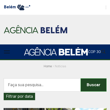
Belém
--°
COP 30
Home
Noticias
Buscar
Filtrar por data