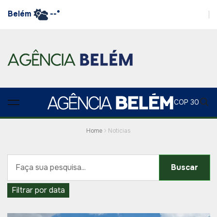
Belém
--°
COP 30
Home
Noticias
Buscar
Filtrar por data