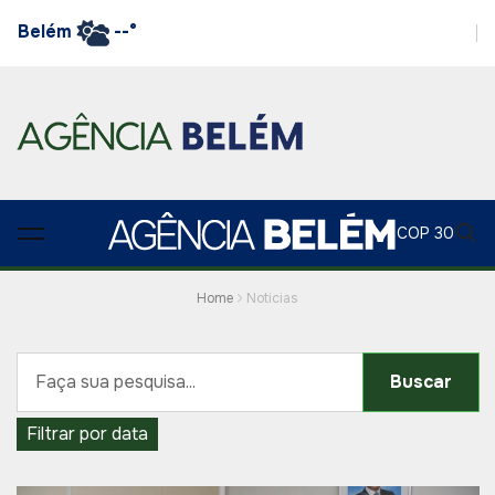
Belém
--°
COP 30
Home
Noticias
Buscar
Filtrar por data