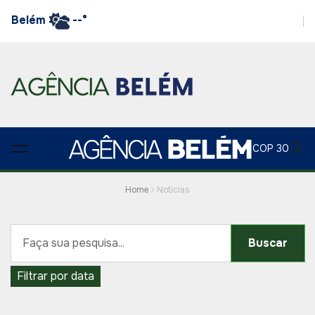
Belém
--°
COP 30
Home
Noticias
Buscar
Filtrar por data