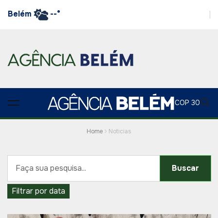
Belém
--°
COP 30
Home
Noticias
Buscar
Filtrar por data