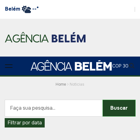
Belém
--°
COP 30
Home
Noticias
Buscar
Filtrar por data