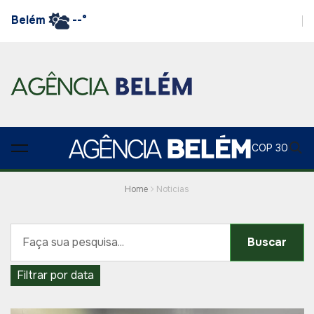
Belém
--°
COP 30
Home
Noticias
Buscar
Filtrar por data