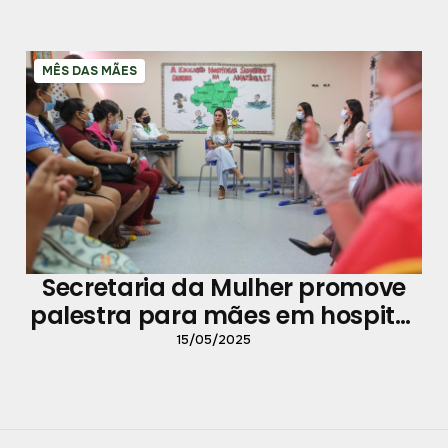
MÊS DAS MÃES
Secretaria da Mulher promove
palestra para mães em hospital
oncológico
15/05/2025