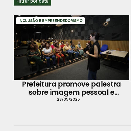
Filtrar por data
INCLUSÃO E EMPREENDEDORISMO
Prefeitura promove palestra
sobre imagem pessoal e
autocuidado
23/05/2025