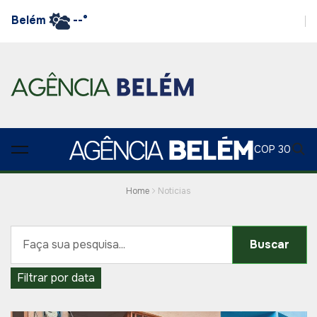
Belém
--°
COP 30
Home
Noticias
Buscar
Filtrar por data