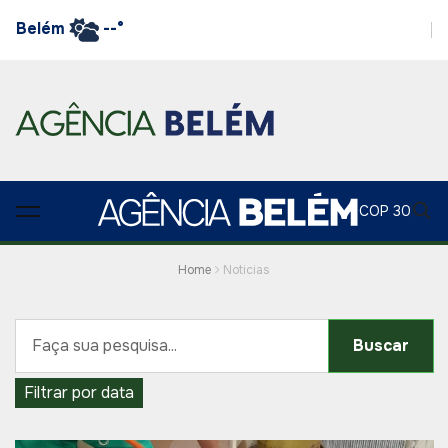
Belém
--°
COP 30
Home
Noticias
Buscar
Filtrar por data