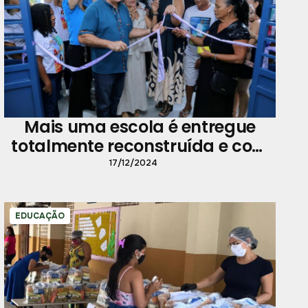
Mais uma escola é entregue
totalmente reconstruída e com
melhorias no Bairro do Coqueiro
17/12/2024
EDUCAÇÃO