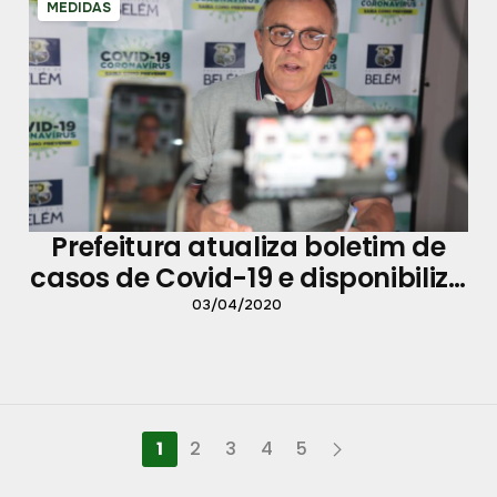
MEDIDAS
Prefeitura atualiza boletim de
casos de Covid-19 e disponibiliza
canal de comunicação para
03/04/2020
denúncias
1
2
3
4
5