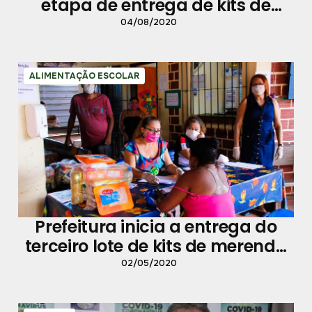
etapa de entrega de kits de
merenda escolar
04/08/2020
ALIMENTAÇÃO ESCOLAR
Prefeitura inicia a entrega do
terceiro lote de kits de merenda
escolar nesta segunda-feira, 4
02/05/2020