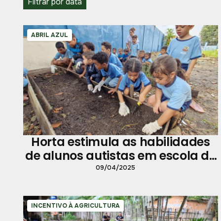
Filtrar por data
ABRIL AZUL
Horta estimula as habilidades
de alunos autistas em escola de
Belém
09/04/2025
INCENTIVO À AGRICULTURA