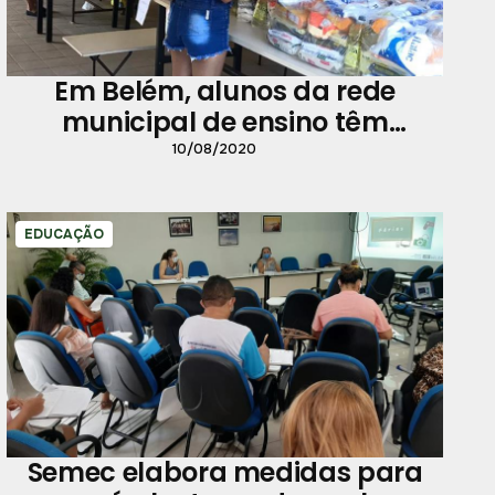
Em Belém, alunos da rede
municipal de ensino têm
garantido o direito à
10/08/2020
alimentação
EDUCAÇÃO
Semec elabora medidas para