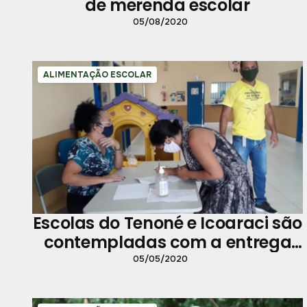
de merenda escolar
05/08/2020
ALIMENTAÇÃO ESCOLAR
Escolas do Tenoné e Icoaraci são
contempladas com a entrega
dos kits de merenda escolar
05/05/2020