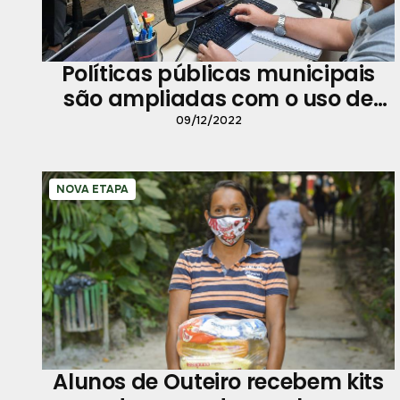
Políticas públicas municipais
são ampliadas com o uso de
sistemas e tecnologias da
09/12/2022
informação
NOVA ETAPA
Alunos de Outeiro recebem kits