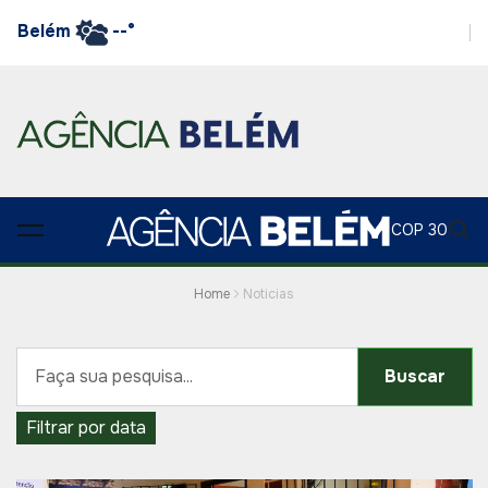
Belém
--°
COP 30
Home
Noticias
Buscar
Filtrar por data