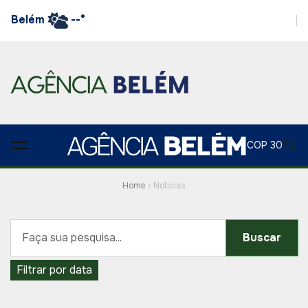
Belém
--°
COP 30
Home
Noticias
Buscar
Filtrar por data