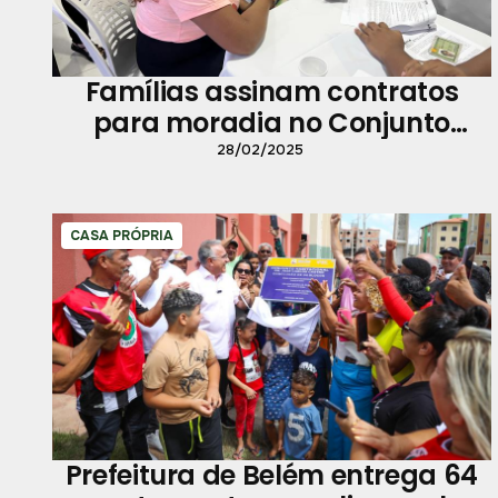
Famílias assinam contratos
para moradia no Conjunto
Quinta dos Paricás
28/02/2025
CASA PRÓPRIA
Prefeitura de Belém entrega 64