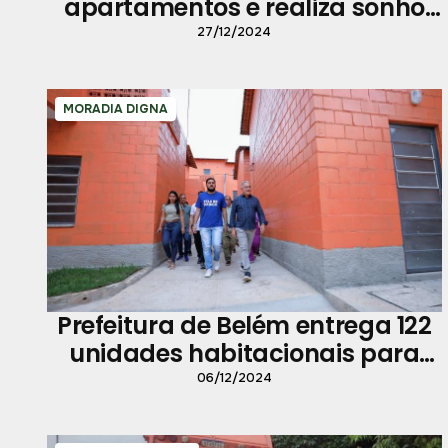
apartamentos e realiza sonho
de famílias, após 16 anos de
27/12/2024
espera
MORADIA DIGNA
Prefeitura de Belém entrega 122
unidades habitacionais para
moradores da Vila da Barca
06/12/2024