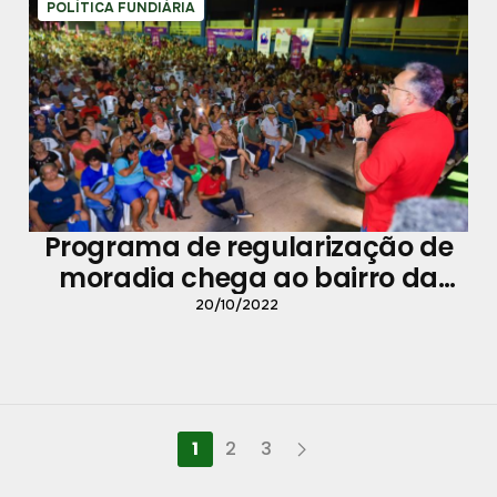
POLÍTICA FUNDIÁRIA
Programa de regularização de
moradia chega ao bairro da
Pedreira e reúne milhares de
20/10/2022
pessoas
1
2
3