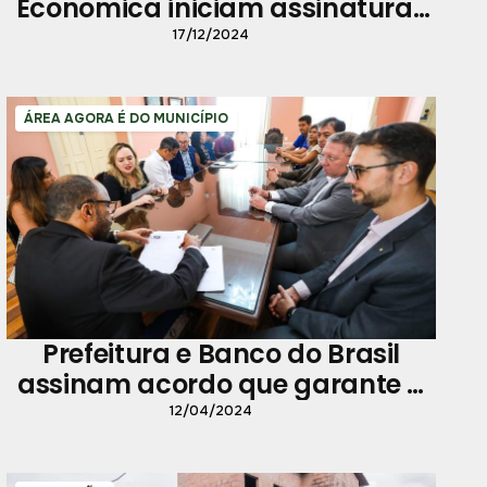
Economica iniciam assinaturas
dos contratos do Viver Outeiro
17/12/2024
ÁREA AGORA É DO MUNICÍPIO
Prefeitura e Banco do Brasil
assinam acordo que garante a
regularização do Residencial
12/04/2024
Benedito Monteiro