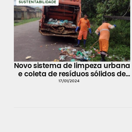
SUSTENTABILIDADE
Novo sistema de limpeza urbana
e coleta de resíduos sólidos de
Belém será apresentado nesta
17/01/2024
quinta-feira, 18