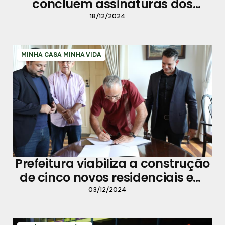
concluem assinaturas dos
contratos do "Viver Outeiro" e
18/12/2024
próxima etapa é a entrega
MINHA CASA MINHA VIDA
Prefeitura viabiliza a construção
de cinco novos residenciais em
Belém contendo 1.256 unidades
03/12/2024
habitacionais