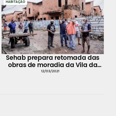
HABITAÇÃO
Sehab prepara retomada das
obras de moradia da Vila da
Barca até o fim de março
12/03/2021