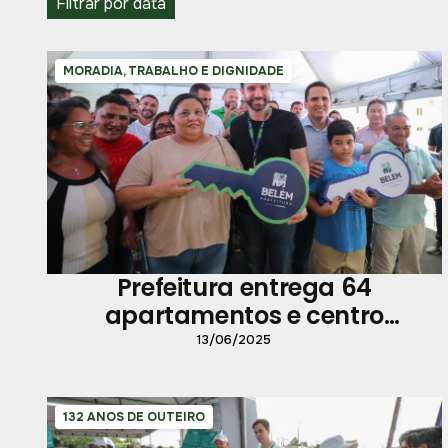
Filtrar por data
MORADIA, TRABALHO E DIGNIDADE
Prefeitura entrega 64
apartamentos e centro
comercial na Estrada Nova
13/06/2025
132 ANOS DE OUTEIRO