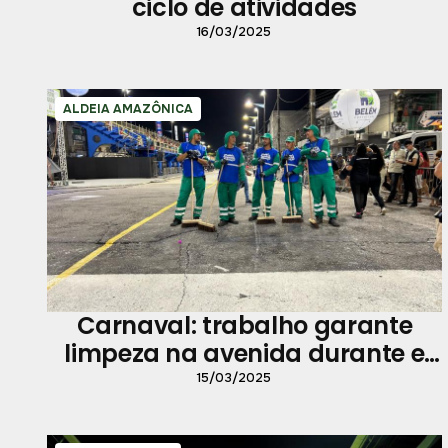
ciclo de atividades
16/03/2025
ALDEIA AMAZÔNICA
Carnaval: trabalho garante
limpeza na avenida durante e
após desfiles
15/03/2025