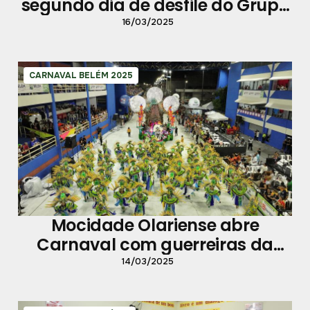
segundo dia de desfile do Grupo
Especial
16/03/2025
CARNAVAL BELÉM 2025
Mocidade Olariense abre
Carnaval com guerreiras da
Amazônia
14/03/2025