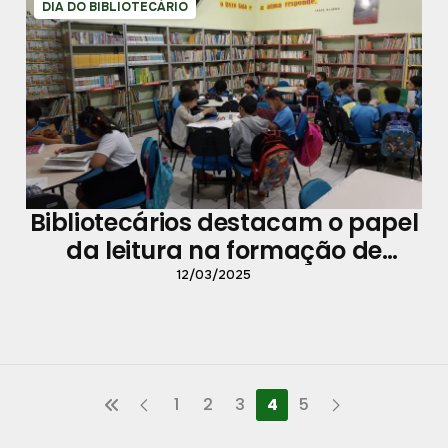
DIA DO BIBLIOTECÁRIO
Bibliotecários destacam o papel
da leitura na formação de
estudantes
12/03/2025
1
2
3
4
5