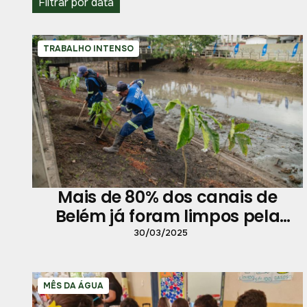
Filtrar por data
TRABALHO INTENSO
Mais de 80% dos canais de
Belém já foram limpos pela
Prefeitura
30/03/2025
MÊS DA ÁGUA