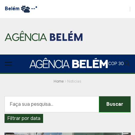
Belém
--°
COP 30
Home
Noticias
Buscar
Filtrar por data