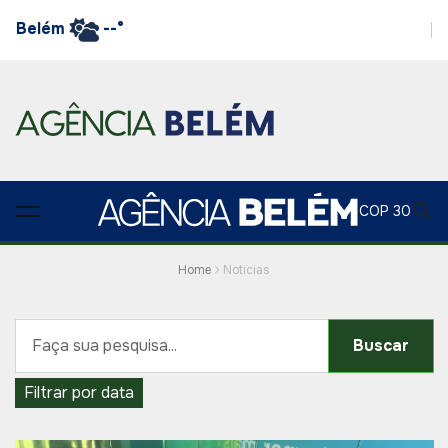
Belém
--°
COP 30
Home
Noticias
Buscar
Filtrar por data