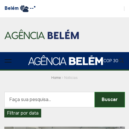
Belém
--°
COP 30
Home
Noticias
Buscar
Filtrar por data